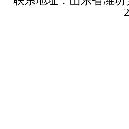
联系地址：山东省潍坊