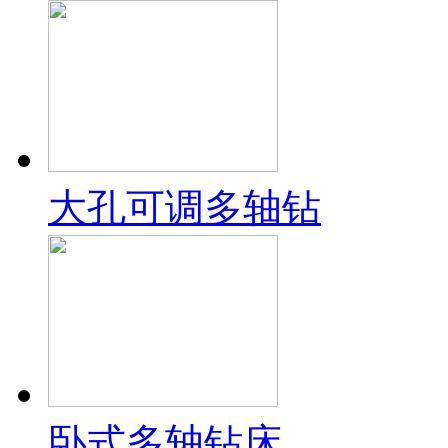
大孔可调多轴钻
卧式多轴钻床