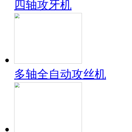
四轴攻牙机
多轴全自动攻丝机