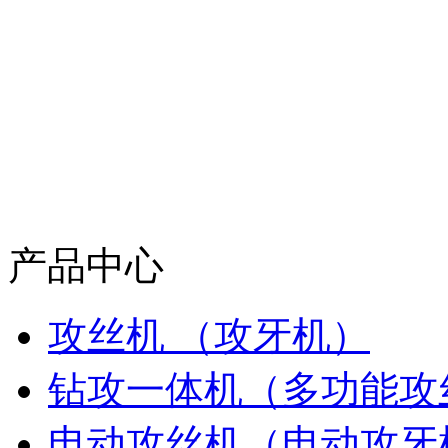
产品中心
攻丝机 （攻牙机）
钻攻一体机（多功能攻
电动攻丝机（电动攻牙