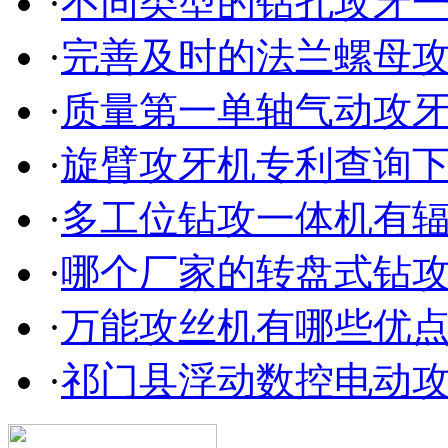
·
不同类型的钻孔攻牙
·
完善及时的法兰螺母
·
质量第一单轴气动攻
·
旋臂攻牙机专利查询
·
多工位钻攻一体机有
·
哪个厂家的转盘式钻
·
万能攻丝机有哪些优
·
祁门县浮动数控电动