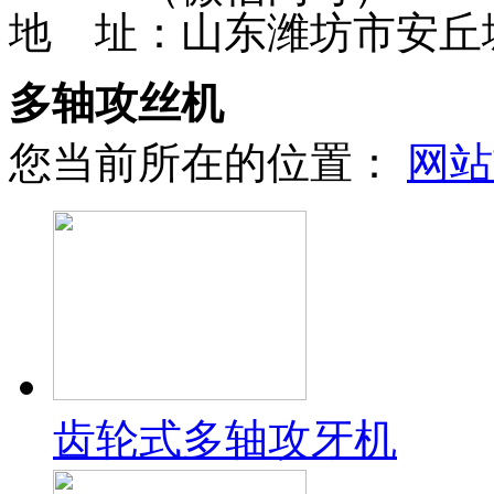
地 址：山东潍坊市安丘
多轴攻丝机
您当前所在的位置：
网站
齿轮式多轴攻牙机