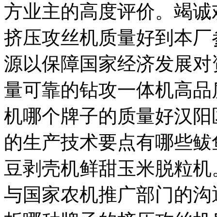
方业主的高度评价。竭诚
挤压攻丝机质量好到本厂
源以保障国家经济发展对
量可靠的钻攻一体机高品
机哪个牌子的质量好汉阳
的生产技术要点有哪些鲅
豆剥壳机鲜甜玉米脱粒机
与国家农机推广部门的沟