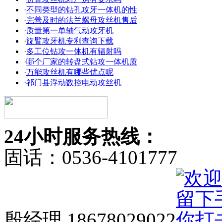
·
不同类型的钻孔攻牙一体机的性
·
完善及时的法兰螺母攻丝机售后
·
质量第一单轴气动攻牙机
·
旋臂攻牙机专利查询下载
·
多工位钻攻一体机有辐射吗
·
哪个厂家的转盘式钻攻一体机质
·
万能攻丝机有哪些优点呢
·
祁门县浮动数控电动攻丝机
24小时服务热线：
固话：0536-4101777
殷经理 18678029022