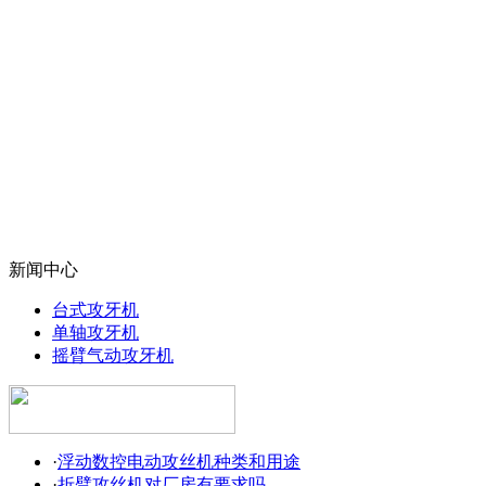
新闻中心
台式攻牙机
单轴攻牙机
摇臂气动攻牙机
·
浮动数控电动攻丝机种类和用途
·
折臂攻丝机对厂房有要求吗