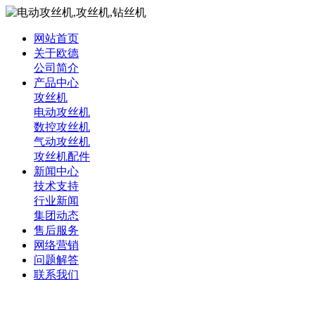
网站首页
关于欧德
公司简介
产品中心
攻丝机
电动攻丝机
数控攻丝机
气动攻丝机
攻丝机配件
新闻中心
技术支持
行业新闻
集团动态
售后服务
网络营销
问题解答
联系我们