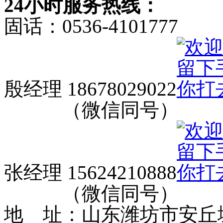
24小时服务热线：
固话：0536-4101777
殷经理 18678029022
（微信同号）
张经理 15624210888
（微信同号）
地 址：山东潍坊市安丘