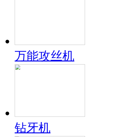
万能攻丝机
钻牙机