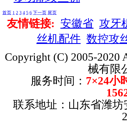
首页
1
2
3
4
5
6
下一页
尾页
友情链接:
安徽省
攻牙
丝机配件
数控攻
Copyright (C) 2005-202
械有限
服务时间：
7×24小
156
联系地址：山东省潍坊