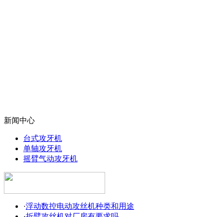
新闻中心
台式攻牙机
单轴攻牙机
摇臂气动攻牙机
·
浮动数控电动攻丝机种类和用途
·
折臂攻丝机对厂房有要求吗