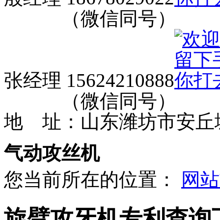
（微信同号）
张经理 15624210888
（微信同号）
地 址：山东潍坊市安丘
气动攻丝机
您当前所在的位置：
网站
旋臂攻牙机专利查询