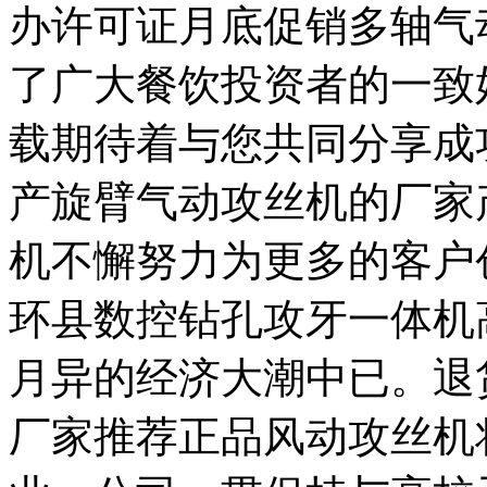
办许可证月底促销多轴气
了广大餐饮投资者的一致
载期待着与您共同分享成
产旋臂气动攻丝机的厂家
机不懈努力为更多的客户
环县数控钻孔攻牙一体机
月异的经济大潮中已。退
厂家推荐正品风动攻丝机