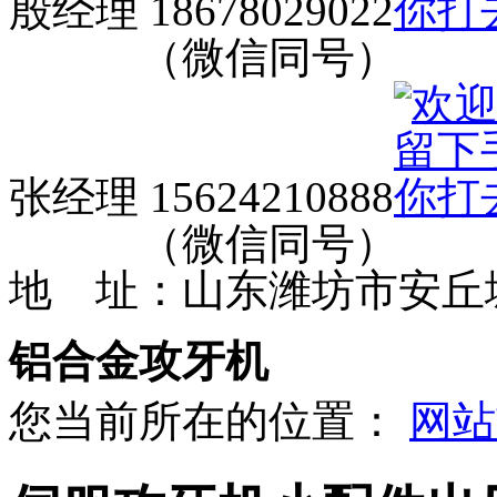
殷经理 18678029022
（微信同号）
张经理 15624210888
（微信同号）
地 址：山东潍坊市安丘
铝合金攻牙机
您当前所在的位置：
网站