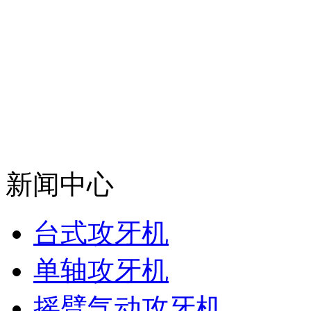
新闻中心
台式攻牙机
单轴攻牙机
摇臂气动攻牙机