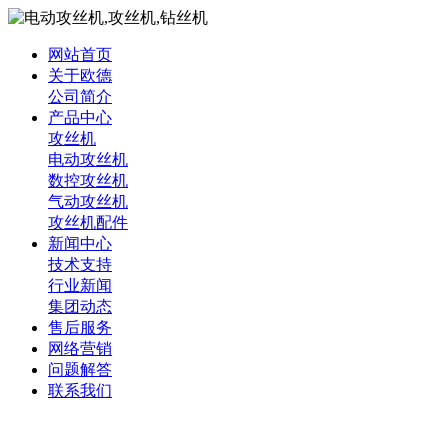
网站首页
关于欧德
公司简介
产品中心
攻丝机
电动攻丝机
数控攻丝机
气动攻丝机
攻丝机配件
新闻中心
技术支持
行业新闻
集团动态
售后服务
网络营销
问题解答
联系我们