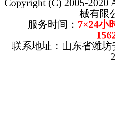
Copyright (C) 2005-202
械有限
服务时间：
7×24小
156
联系地址：山东省潍坊