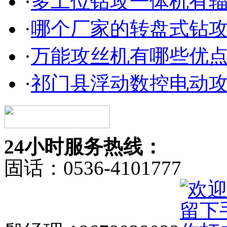
·
多工位钻攻一体机有
·
哪个厂家的转盘式钻
·
万能攻丝机有哪些优
·
祁门县浮动数控电动
24小时服务热线：
固话：0536-4101777