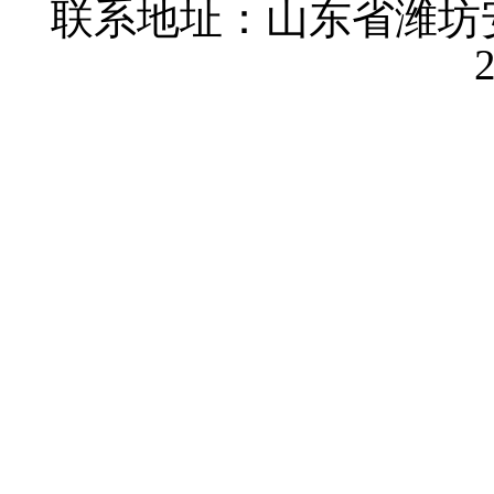
联系地址：山东省潍坊