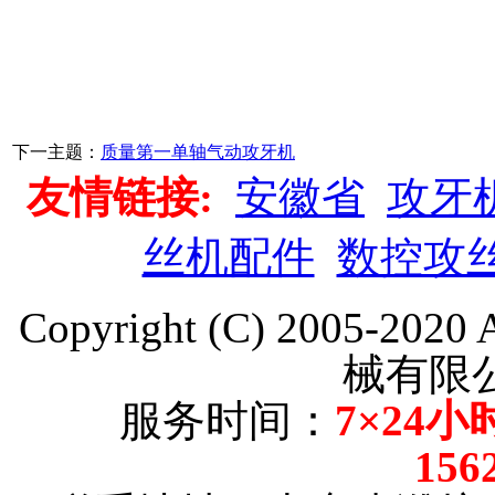
下一主题：
质量第一单轴气动攻牙机
友情链接:
安徽省
攻牙
丝机配件
数控攻
Copyright (C) 2005-202
械有限
服务时间：
7×24小
156