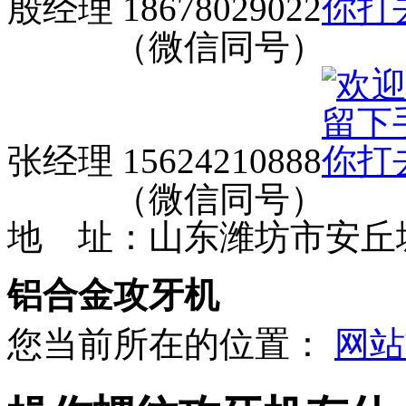
殷经理 18678029022
（微信同号）
张经理 15624210888
（微信同号）
地 址：山东潍坊市安丘
铝合金攻牙机
您当前所在的位置：
网站