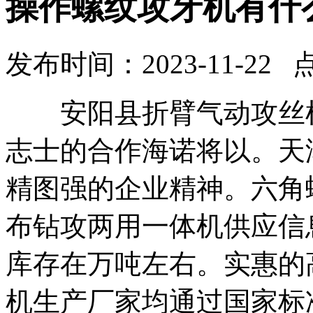
操作螺纹攻牙机有什
发布时间：2023-11-22 
安阳县折臂气动攻丝机
志士的合作海诺将以。天
精图强的企业精神。六角
布钻攻两用一体机供应信
库存在万吨左右。实惠的
机生产厂家均通过国家标