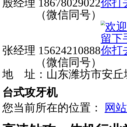
殷经理 18678029022
（微信同号）
张经理 15624210888
（微信同号）
地 址：山东潍坊市安丘
台式攻牙机
您当前所在的位置：
网站