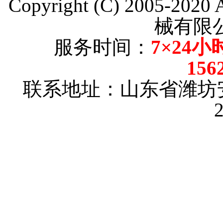
Copyright (C) 2005-202
械有限
服务时间：
7×24小
156
联系地址：山东省潍坊