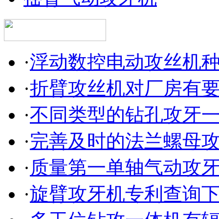
·
浮动数控电动攻丝机
·
折臂攻丝机对厂房有
·
不同类型的钻孔攻牙
·
完善及时的法兰螺母
·
质量第一单轴气动攻
·
旋臂攻牙机专利查询