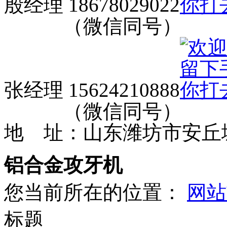
殷经理 18678029022
（微信同号）
张经理 15624210888
（微信同号）
地 址：山东潍坊市安丘
铝合金攻牙机
您当前所在的位置：
网站
标题