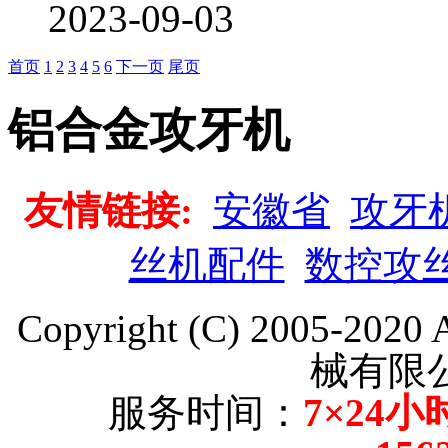
2023-09-03
首页
1
2
3
4
5
6
下一页
尾页
铝合金攻牙机
友情链接:
安徽省
攻牙
丝机配件
数控攻
Copyright (C) 2005-202
械有限
服务时间：
7×24小