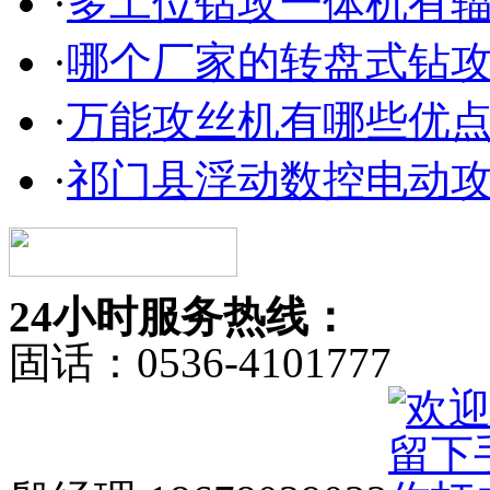
·
多工位钻攻一体机有
·
哪个厂家的转盘式钻
·
万能攻丝机有哪些优
·
祁门县浮动数控电动
24小时服务热线：
固话：0536-4101777