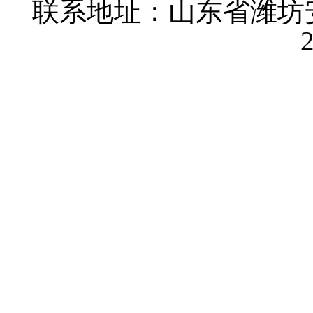
联系地址：山东省潍坊