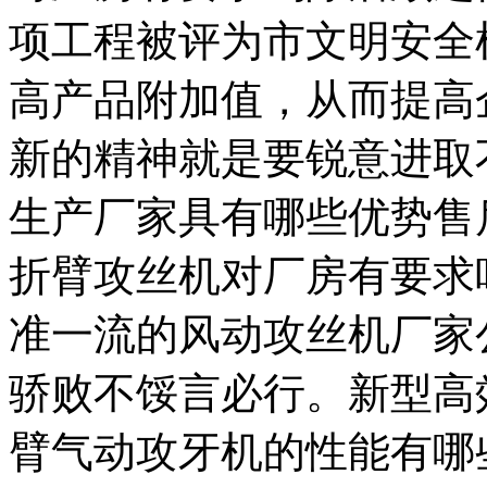
项工程被评为市文明安全
高产品附加值，从而提高
新的精神就是要锐意进取
生产厂家具有哪些优势售
折臂攻丝机对厂房有要求
准一流的风动攻丝机厂家
骄败不馁言必行。新型高
臂气动攻牙机的性能有哪