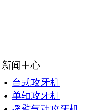
新闻中心
台式攻牙机
单轴攻牙机
摇臂气动攻牙机