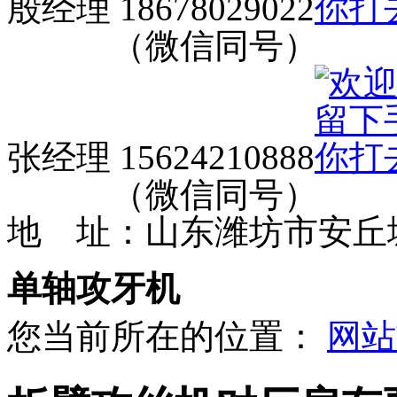
殷经理 18678029022
（微信同号）
张经理 15624210888
（微信同号）
地 址：山东潍坊市安丘
单轴攻牙机
您当前所在的位置：
网站