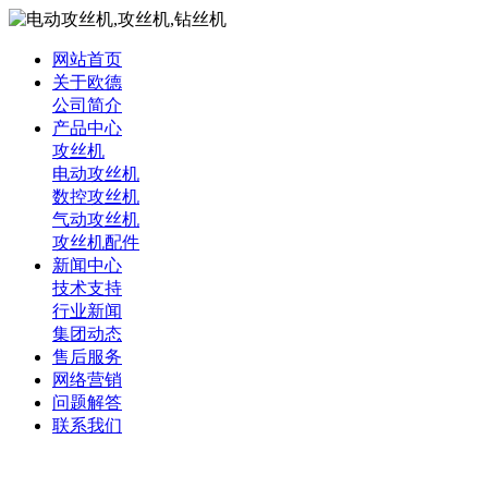
网站首页
关于欧德
公司简介
产品中心
攻丝机
电动攻丝机
数控攻丝机
气动攻丝机
攻丝机配件
新闻中心
技术支持
行业新闻
集团动态
售后服务
网络营销
问题解答
联系我们